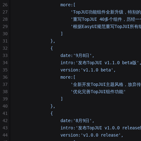
26
                 more:[
27
                     'TopJUI功能组件全新升级，
28
                     '重写TopJUI 40多个组件，
29
                     '根据EasyUI规范重写TopJU
30
                 ]
31
             },
32
             {
33
                 date:'9月8日',
34
                 intro:'发布TopJUI v1.1.0 beta版'
35
                 version:'v1.1.0 beta',
36
                 more:[
37
                     '全新开发TopJUI主题风格，放弃
38
                     '优化完善TopJUI组件功能'
39
                 ]
40
             },
41
             {
42
                 date:'8月9日',
43
                 intro:'发布TopJUI v1.0.0 releas
44
                 version:'v1.0.0 release',