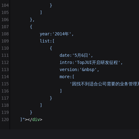
104
             }
105
         ]
106
     },
107
     {
108
         year:'2014年',
109
         list:[
110
             {
111
                 date:'5月6日',
112
                 intro:'TopJUI开启研发征程',
113
                 version:'&nbsp',
114
                 more:[
115
                     '因找不到适合公司需要的业务
116
                 ]
117
             }
118
         ]
119
     }
120
 ]"
></
div
>