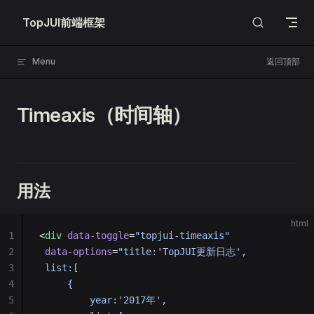
Skip to content
TopJUI前端框架
Menu
返回顶部
Timeaxis（时间轴）
用法
html
1
<
div
 data-toggle
=
"topjui-timeaxis"
2
 data-options
=
"title:'TopJUI更新日志',
3
 list:[
4
     {
5
         year:'2017年',