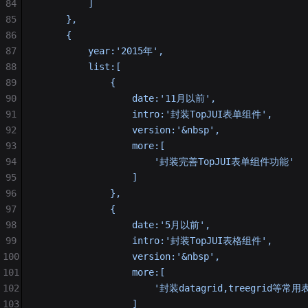
84
         ]
85
     },
86
     {
87
         year:'2015年',
88
         list:[
89
             {
90
                 date:'11月以前',
91
                 intro:'封装TopJUI表单组件',
92
                 version:'&nbsp',
93
                 more:[
94
                     '封装完善TopJUI表单组件功能'
95
                 ]
96
             },
97
             {
98
                 date:'5月以前',
99
                 intro:'封装TopJUI表格组件',
100
                 version:'&nbsp',
101
                 more:[
102
                     '封装datagrid,treegri
103
                 ]