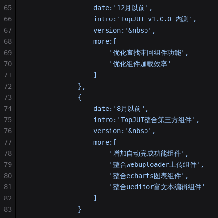
65
                 date:'12月以前',
66
                 intro:'TopJUI v1.0.0 内测',
67
                 version:'&nbsp',
68
                 more:[
69
                     '优化查找带回组件功能',
70
                     '优化组件加载效率'
71
                 ]
72
             },
73
             {
74
                 date:'8月以前',
75
                 intro:'TopJUI整合第三方组件',
76
                 version:'&nbsp',
77
                 more:[
78
                     '增加自动完成功能组件',
79
                     '整合webuploader上传组件',
80
                     '整合echarts图表组件',
81
                     '整合ueditor富文本编辑组件'
82
                 ]
83
             }