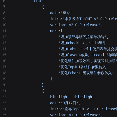
6
         list:[
7
             {
8
                 date:'至今',
9
                 intro:'准备发布TopJUI v2.0.0 rel
10
                 version:'v2.0.0 release',
11
                 more:[
12
                     '增加顶部导航下拉菜单功能',
13
                     '增加checkbox，radio组件',
14
                     '增加tabs panel中使用表单提交
15
                     '增加layout布局,timeaxis时
16
                     '优化组件加载效率，实现即时加载'
17
                     '优化TopJUI各组件参数传入',
18
                     '优化Echarts图表组件参数传入'
19
                 ]
20
             },
21
             {
22
                 highlight: 'highlight',
23
                 date:'9月12日',
24
                 intro:'发布TopJUI v1.1.0 releas
25
                 version:'v1.1.0 release',