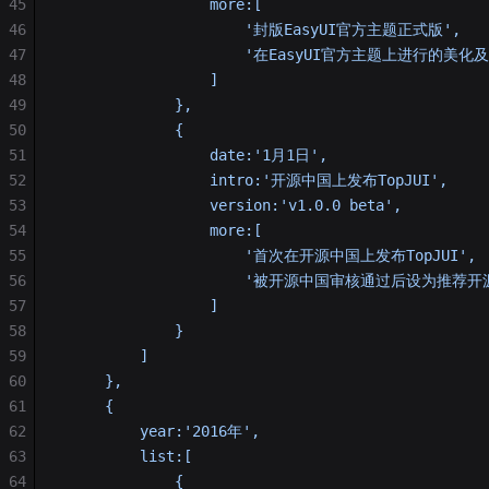
45
                 more:[
46
                     '封版EasyUI官方主题正式版',
47
                     '在EasyUI官方主题上进行的美
48
                 ]
49
             },
50
             {
51
                 date:'1月1日',
52
                 intro:'开源中国上发布TopJUI',
53
                 version:'v1.0.0 beta',
54
                 more:[
55
                     '首次在开源中国上发布TopJUI',
56
                     '被开源中国审核通过后设为推荐
57
                 ]
58
             }
59
         ]
60
     },
61
     {
62
         year:'2016年',
63
         list:[
64
             {