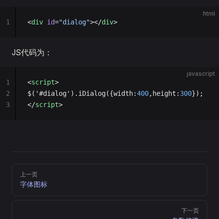
html
1
<
div
 id
=
"dialog"
></
div
>
JS代码为：
javascript
1
<
script
>
2
$('#dialog').iDialog({width:
400
,height:
300
});
3
</
script
>
Pager
上一页
字体图标
下一页