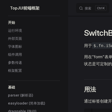
TopJUI前端框架
搜索
K
Skip to content
Sidebar Navigation
开始
Switc
运行环境
外部页面
用于
$.fn.iS
字体图标
组件调用
用在"form
参数传递
状态是可定制的
框架配置
基础
用法
parser (解析器)
通过标签创建开
easyloader (简单加载)
draggable (拖动)