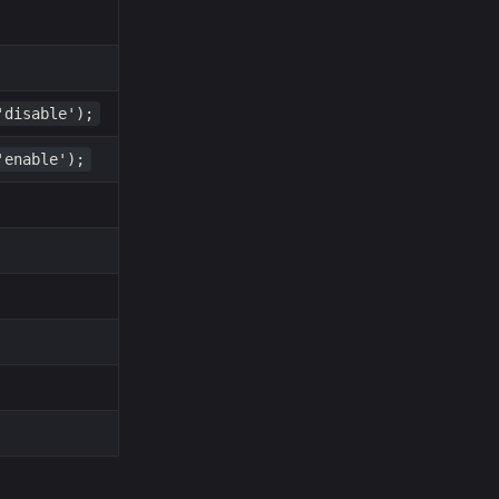
'disable');
'enable');