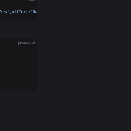
Yes',offText:'No'"
>
javascript