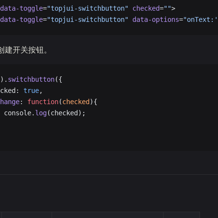
data-toggle
=
"topjui-switchbutton"
 checked
=
""
>
data-toggle
=
"topjui-switchbutton"
 data-options
=
"onText:'
ipt创建开关按钮。
).
switchbutton
({
cked: 
true
,
hange
: 
function
(
checked
){
 console.
log
(checked);