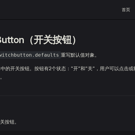
Main Na
首页
hButton（开关按钮）
重写默认值对象。
witchbutton.defaults
"表单中的开关按钮。按钮有2个状态："开"和"关"，用户可以点击
。
关按钮。