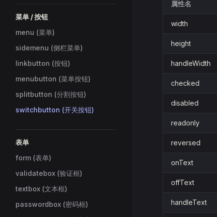
属性名
菜单 / 按钮
width
menu (菜单)
height
sidemenu (侧栏菜单)
linkbutton (按钮)
handleWidth
menubutton (菜单按钮)
checked
splitbutton (分割按钮)
disabled
switchbutton (开关按钮)
readonly
表单
reversed
form (表单)
onText
validatebox (验证框)
offText
textbox (文本框)
handleText
passwordbox (密码框)